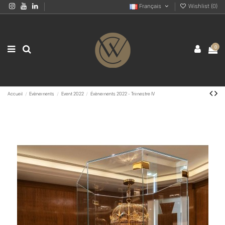
Français
Wishlist (
0
)
0
Accueil
Evènements
Event 2022
Évènements 2022 - Trimestre IV